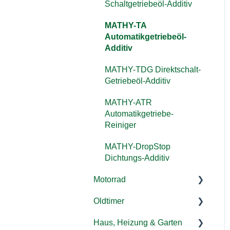
Schaltgetriebeöl-Additiv
MATHY-VS
MATHY-AGR
MATHY-TA
Viskositätsstabilisator
Systemreiniger AGR-
Automatikgetriebeöl-
Ventil/
Motoröl
Additiv
Abgasrückführungssystem
MATHY-TDG Direktschalt-
MATHY-DPF
Getriebeöl-Additiv
Dieselpartikelfilter-
Reiniger
MATHY-ATR
Automatikgetriebe-
MATHY-FD Diesel-Pflege-
Reiniger
Kraftstoffadditiv
MATHY-DropStop
MATHY-ABR Zusatz
Dichtungs-Additiv
geeignet für AdBlue®
Motorrad
MATHY-DBS
Oldtimer
Motor
Haus, Heizung & Garten
Kraftstoffsystem
Motor