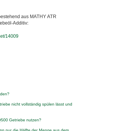
et bestehend aus MATHY ATR
ebeöl-Additiv:
set/14009
nden?
ebe nicht vollständig spülen lässt und
Q500 Getriebe nutzen?
nn nur die Hälfte der Menge aus dem