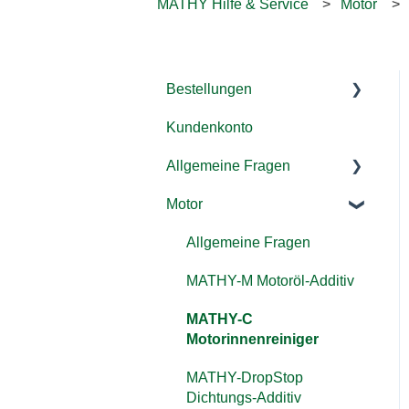
MATHY Hilfe & Service
Motor
Bestellungen
Kundenkonto
Versand & Lieferung
Allgemeine Fragen
Rücksendung &
Rückerstattung
Motor
Additive
Zahlung/ Rechnung
Kraftstoffsystem
Allgemeine Fragen
Bestellen
Landmaschinen, LKW &
MATHY-M Motoröl-Additiv
Gutschein einlösen
co.
MATHY-C
Motorinnenreiniger
MATHY-DropStop
Dichtungs-Additiv