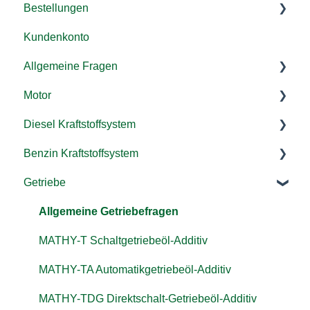
Bestellungen
Kundenkonto
Versand & Lieferung
Allgemeine Fragen
Rücksendung & Rückerstattung
Motor
Zahlung/ Rechnung
Additive
Diesel Kraftstoffsystem
Bestellen
Kraftstoffsystem
Allgemeine Fragen
Benzin Kraftstoffsystem
Gutschein einlösen
Landmaschinen, LKW & co.
MATHY-M Motoröl-Additiv
Anwendung Allgemein
Getriebe
MATHY-C Motorinnenreiniger
MATHY Diesel-Komplett-Kur
Allgemein
MATHY-DropStop Dichtungs-Additiv
MATHY-ID Injektor-Reiniger Diesel
MATHY-FB Benzin-Pflege-Kraftstoffadditiv
Allgemeine Getriebefragen
MATHY-VS Viskositätsstabilisator
MATHY-AGR Systemreiniger AGR-Ventil/
MATHY-T Schaltgetriebeöl-Additiv
Abgasrückführungssystem
Motoröl
MATHY-TA Automatikgetriebeöl-Additiv
MATHY-DPF Dieselpartikelfilter-Reiniger
MATHY-TDG Direktschalt-Getriebeöl-Additiv