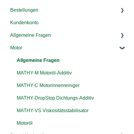
Bestellungen
Kundenkonto
Versand & Lieferung
Allgemeine Fragen
Rücksendung & Rückerstattung
Motor
Zahlung/ Rechnung
Additive
Bestellen
Kraftstoffsystem
Allgemeine Fragen
Gutschein einlösen
Landmaschinen, LKW & co.
MATHY-M Motoröl-Additiv
MATHY-C Motorinnenreiniger
MATHY-DropStop Dichtungs-Additiv
MATHY-VS Viskositätsstabilisator
Motoröl