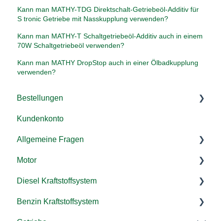
Kann man MATHY-TDG Direktschalt-Getriebeöl-Additiv für
S tronic Getriebe mit Nasskupplung verwenden?
Kann man MATHY-T Schaltgetriebeöl-Additiv auch in einem
70W Schaltgetriebeöl verwenden?
Kann man MATHY DropStop auch in einer Ölbadkupplung
verwenden?
Bestellungen
Kundenkonto
Versand & Lieferung
Allgemeine Fragen
Rücksendung & Rückerstattung
Motor
Zahlung/ Rechnung
Additive
Diesel Kraftstoffsystem
Bestellen
Kraftstoffsystem
Allgemeine Fragen
Benzin Kraftstoffsystem
Gutschein einlösen
Landmaschinen, LKW & co.
MATHY-M Motoröl-Additiv
Anwendung Allgemein