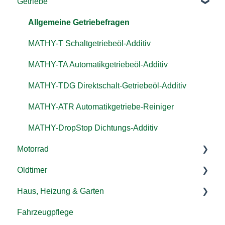
Getriebe
MATHY-C Motorinnenreiniger
MATHY Diesel-Komplett-Kur
Allgemein
MATHY-DropStop Dichtungs-Additiv
MATHY-ID Injektor-Reiniger Diesel
MATHY-FB Benzin-Pflege-Kraftstoffadditiv
Allgemeine Getriebefragen
MATHY-VS Viskositätsstabilisator
MATHY-AGR Systemreiniger AGR-Ventil/
MATHY-T Schaltgetriebeöl-Additiv
Abgasrückführungssystem
Motoröl
MATHY-TA Automatikgetriebeöl-Additiv
MATHY-DPF Dieselpartikelfilter-Reiniger
MATHY-TDG Direktschalt-Getriebeöl-Additiv
MATHY-FD Diesel-Pflege-Kraftstoffadditiv
MATHY-ATR Automatikgetriebe-Reiniger
MATHY-ABR Zusatz geeignet für AdBlue®
MATHY-DropStop Dichtungs-Additiv
MATHY-DBS
Motorrad
Oldtimer
Motor
Haus, Heizung & Garten
Kraftstoffsystem
Motor
Fahrzeugpflege
Getriebe
Kraftstoffsystem
MATHY-SPEZIAL-H Heizöl-Additiv