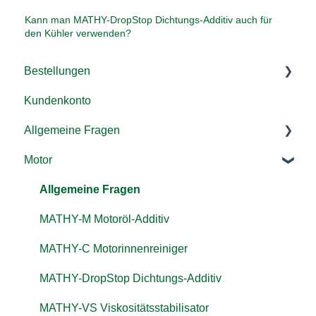
Kann man MATHY-DropStop Dichtungs-Additiv auch für
den Kühler verwenden?
Bestellungen
Kundenkonto
Versand & Lieferung
Allgemeine Fragen
Rücksendung & Rückerstattung
Motor
Zahlung/ Rechnung
Additive
Bestellen
Kraftstoffsystem
Allgemeine Fragen
Gutschein einlösen
Landmaschinen, LKW & co.
MATHY-M Motoröl-Additiv
MATHY-C Motorinnenreiniger
MATHY-DropStop Dichtungs-Additiv
MATHY-VS Viskositätsstabilisator