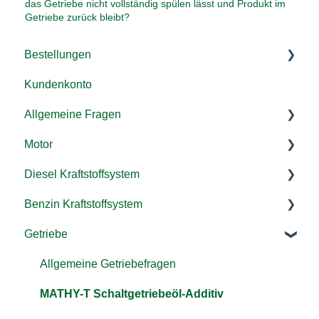
das Getriebe nicht vollständig spülen lässt und Produkt im
Getriebe zurück bleibt?
Bestellungen
Kundenkonto
Versand & Lieferung
Allgemeine Fragen
Rücksendung & Rückerstattung
Motor
Zahlung/ Rechnung
Additive
Diesel Kraftstoffsystem
Bestellen
Kraftstoffsystem
Allgemeine Fragen
Benzin Kraftstoffsystem
Gutschein einlösen
Landmaschinen, LKW & co.
MATHY-M Motoröl-Additiv
Anwendung Allgemein
Getriebe
MATHY-C Motorinnenreiniger
MATHY Diesel-Komplett-Kur
Allgemein
MATHY-DropStop Dichtungs-Additiv
MATHY-ID Injektor-Reiniger Diesel
MATHY-FB Benzin-Pflege-Kraftstoffadditiv
Allgemeine Getriebefragen
MATHY-VS Viskositätsstabilisator
MATHY-AGR Systemreiniger AGR-Ventil/
MATHY-T Schaltgetriebeöl-Additiv
Abgasrückführungssystem