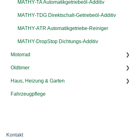
Motoröl
MATHY-TA Automatikgetriebeöl-Additiv
MATHY-DPF Dieselpartikelfilter-Reiniger
MATHY-TDG Direktschalt-Getriebeöl-Additiv
MATHY-FD Diesel-Pflege-Kraftstoffadditiv
MATHY-ATR Automatikgetriebe-Reiniger
MATHY-ABR Zusatz geeignet für AdBlue®
MATHY-DropStop Dichtungs-Additiv
MATHY-DBS
Motorrad
Oldtimer
Motor
Haus, Heizung & Garten
Kraftstoffsystem
Motor
Fahrzeugpflege
Getriebe
Kraftstoffsystem
MATHY-SPEZIAL-H Heizöl-Additiv
Getriebe
MATHY-SPEZIAL-H Winter Fliessverbesserer
Allgemeine Fragen zur Heizung
Allgemeine Fragen zu Haus & Garten
Kontakt