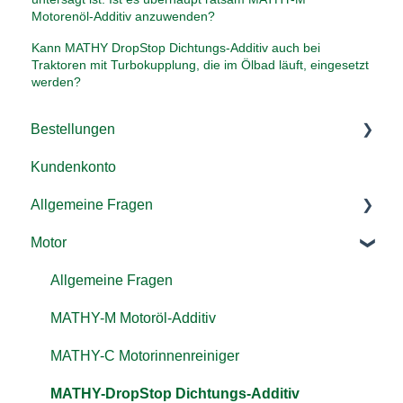
Motorenöl-Additiv anzuwenden?
Kann MATHY DropStop Dichtungs-Additiv auch bei
Traktoren mit Turbokupplung, die im Ölbad läuft, eingesetzt
werden?
Bestellungen
Kundenkonto
Versand & Lieferung
Allgemeine Fragen
Rücksendung & Rückerstattung
Motor
Zahlung/ Rechnung
Additive
Bestellen
Kraftstoffsystem
Allgemeine Fragen
Gutschein einlösen
Landmaschinen, LKW & co.
MATHY-M Motoröl-Additiv
MATHY-C Motorinnenreiniger
MATHY-DropStop Dichtungs-Additiv