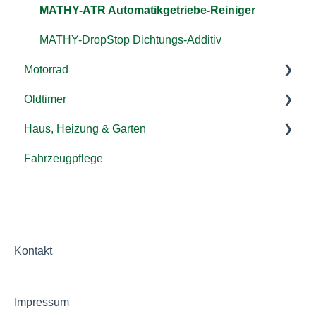
MATHY-ATR Automatikgetriebe-Reiniger
MATHY-ABR Zusatz geeignet für AdBlue®
MATHY-DropStop Dichtungs-Additiv
MATHY-DBS
Motorrad
Oldtimer
Motor
Haus, Heizung & Garten
Kraftstoffsystem
Motor
Fahrzeugpflege
Getriebe
Kraftstoffsystem
MATHY-SPEZIAL-H Heizöl-Additiv
Getriebe
MATHY-SPEZIAL-H Winter Fliessverbesserer
Allgemeine Fragen zur Heizung
Allgemeine Fragen zu Haus & Garten
Kontakt
Impressum